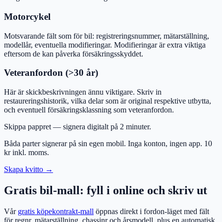
Motorcykel
Motsvarande fält som för bil: registreringsnummer, mätarställning,
modellår, eventuella modifieringar. Modifieringar är extra viktiga
eftersom de kan påverka försäkringsskyddet.
Veteranfordon (>30 år)
Här är skickbeskrivningen ännu viktigare. Skriv in
restaureringshistorik, vilka delar som är original respektive utbytta,
och eventuell försäkringsklassning som veteranfordon.
Skippa pappret — signera digitalt på 2 minuter.
Båda parter signerar på sin egen mobil. Inga konton, ingen app. 10
kr inkl. moms.
Skapa kvitto
→
Gratis bil-mall: fyll i online och skriv ut
Vår
gratis köpekontrakt-mall
öppnas direkt i fordon-läget med fält
för regnr, mätarställning, chassinr och årsmodell, plus en automatisk