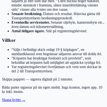
säljaren ju mer som står med. "Liten buckla höger bakdörr,
mindre stenskott i framruta, sliten innerdörrtätning vänster
sida" vinner alla tvister om den varan.
Senaste besiktning.
Datum och resultat. Hänvisa gärna till
Transportstyrelsens besiktningsprotokoll.
Eventuella servicenoter.
Senaste oljebyte, kamremsbyte etc.,
även datum och kilometerställning.
Antal tidigare ägare.
Står på registreringsbeviset.
Villkor
"Säljs i befintligt skick enligt 19 § köplagen", en
standardklausul som begränsar säljarens ansvar till dolda fel.
"Köparen har besiktigat fordonet och provkört", som
bekräftar att köparen haft möjlighet att upptäcka synliga fel.
Var registreringsbeviset överlämnas och vem som skickar in
del 2 till Transportstyrelsen.
Skippa pappret — signera digitalt på 2 minuter.
Båda parter signerar på sin egen mobil. Inga konton, ingen app. 10
kr inkl. moms.
Skapa kvitto
→