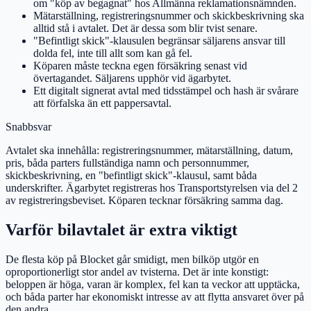
om "köp av begagnat" hos Allmänna reklamationsnämnden.
Mätarställning, registreringsnummer och skickbeskrivning ska
alltid stå i avtalet. Det är dessa som blir tvist senare.
"Befintligt skick"-klausulen begränsar säljarens ansvar till
dolda fel, inte till allt som kan gå fel.
Köparen måste teckna egen försäkring senast vid
övertagandet. Säljarens upphör vid ägarbytet.
Ett digitalt signerat avtal med tidsstämpel och hash är svårare
att förfalska än ett pappersavtal.
Snabbsvar
Avtalet ska innehålla: registreringsnummer, mätarställning, datum,
pris, båda parters fullständiga namn och personnummer,
skickbeskrivning, en "befintligt skick"-klausul, samt båda
underskrifter. Ägarbytet registreras hos Transportstyrelsen via del 2
av registreringsbeviset. Köparen tecknar försäkring samma dag.
Varför bilavtalet är extra viktigt
De flesta köp på Blocket går smidigt, men bilköp utgör en
oproportionerligt stor andel av tvisterna. Det är inte konstigt:
beloppen är höga, varan är komplex, fel kan ta veckor att upptäcka,
och båda parter har ekonomiskt intresse av att flytta ansvaret över på
den andra.