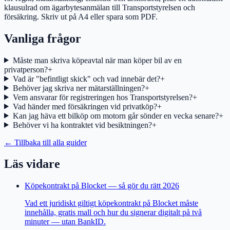
klausulrad om ägarbytesanmälan till Transportstyrelsen och
försäkring. Skriv ut på A4 eller spara som PDF.
Vanliga frågor
Måste man skriva köpeavtal när man köper bil av en
privatperson?
+
Vad är "befintligt skick" och vad innebär det?
+
Behöver jag skriva ner mätarställningen?
+
Vem ansvarar för registreringen hos Transportstyrelsen?
+
Vad händer med försäkringen vid privatköp?
+
Kan jag häva ett bilköp om motorn går sönder en vecka senare?
+
Behöver vi ha kontraktet vid besiktningen?
+
← Tillbaka till alla guider
Läs vidare
Köpekontrakt på Blocket — så gör du rätt 2026
Vad ett juridiskt giltigt köpekontrakt på Blocket måste
innehålla, gratis mall och hur du signerar digitalt på två
minuter — utan BankID.