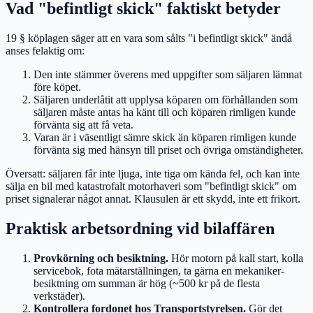
Vad "befintligt skick" faktiskt betyder
19 § köplagen säger att en vara som sålts "i befintligt skick" ändå
anses felaktig om:
Den inte stämmer överens med uppgifter som säljaren lämnat
före köpet.
Säljaren underlåtit att upplysa köparen om förhållanden som
säljaren måste antas ha känt till och köparen rimligen kunde
förvänta sig att få veta.
Varan är i väsentligt sämre skick än köparen rimligen kunde
förvänta sig med hänsyn till priset och övriga omständigheter.
Översatt: säljaren får inte ljuga, inte tiga om kända fel, och kan inte
sälja en bil med katastrofalt motorhaveri som "befintligt skick" om
priset signalerar något annat. Klausulen är ett skydd, inte ett frikort.
Praktisk arbetsordning vid bilaffären
Provkörning och besiktning.
Hör motorn på kall start, kolla
servicebok, fota mätarställningen, ta gärna en mekaniker-
besiktning om summan är hög (~500 kr på de flesta
verkstäder).
Kontrollera fordonet hos Transportstyrelsen.
Gör det