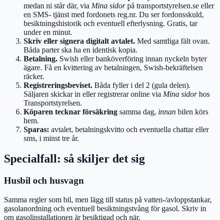
medan ni står där, via
Mina sidor
på transportstyrelsen.se eller
en SMS- tjänst med fordonets reg.nr. Du ser fordonsskuld,
besiktningshistorik och eventuell efterlysning. Gratis, tar
under en minut.
Skriv eller signera digitalt avtalet.
Med samtliga fält ovan.
Båda parter ska ha en identisk kopia.
Betalning.
Swish eller banköverföring innan nyckeln byter
ägare. Få en kvittering av betalningen, Swish-bekräftelsen
räcker.
Registreringsbeviset.
Båda fyller i del 2 (gula delen).
Säljaren skickar in eller registrerar online via
Mina sidor
hos
Transportstyrelsen.
Köparen tecknar försäkring
samma dag,
innan
bilen körs
hem.
Sparas:
avtalet, betalningskvitto och eventuella chattar eller
sms, i minst tre år.
Specialfall: så skiljer det sig
Husbil och husvagn
Samma regler som bil, men lägg till status på vatten-/avloppstankar,
gasolanordning och eventuell besiktningstvång för gasol. Skriv in
om gasolinstallationen är besiktigad och när.